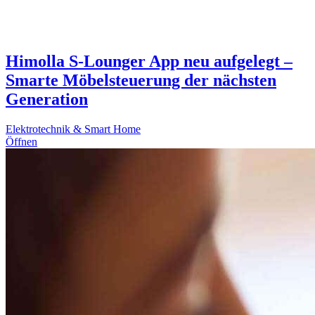
Himolla S-Lounger App neu aufgelegt –
Smarte Möbelsteuerung der nächsten
Generation
Elektrotechnik & Smart Home
Öffnen