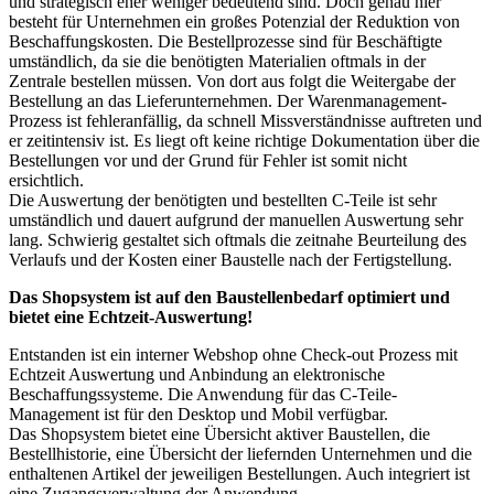
und strategisch eher weniger bedeutend sind. Doch genau hier
besteht für Unternehmen ein großes Potenzial der Reduktion von
Beschaffungskosten. Die Bestellprozesse sind für Beschäftigte
umständlich, da sie die benötigten Materialien oftmals in der
Zentrale bestellen müssen. Von dort aus folgt die Weitergabe der
Bestellung an das Lieferunternehmen. Der Warenmanagement-
Prozess ist fehleranfällig, da schnell Missverständnisse auftreten und
er zeitintensiv ist. Es liegt oft keine richtige Dokumentation über die
Bestellungen vor und der Grund für Fehler ist somit nicht
ersichtlich.
Die Auswertung der benötigten und bestellten C-Teile ist sehr
umständlich und dauert aufgrund der manuellen Auswertung sehr
lang. Schwierig gestaltet sich oftmals die zeitnahe Beurteilung des
Verlaufs und der Kosten einer Baustelle nach der Fertigstellung.
Das Shopsystem ist auf den Baustellenbedarf optimiert und
bietet eine Echtzeit-Auswertung!
Entstanden ist ein interner Webshop ohne Check-out Prozess mit
Echtzeit Auswertung und Anbindung an elektronische
Beschaffungssysteme. Die Anwendung für das C-Teile-
Management ist für den Desktop und Mobil verfügbar.
Das Shopsystem bietet eine Übersicht aktiver Baustellen, die
Bestellhistorie, eine Übersicht der liefernden Unternehmen und die
enthaltenen Artikel der jeweiligen Bestellungen. Auch integriert ist
eine Zugangsverwaltung der Anwendung.