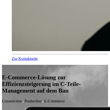
Zur Kontaktseite
E-Commerce-Lösung zur
Effizienzsteigerung im C-Teile-
Management auf dem Bau
Construction
Production
E-Commerce