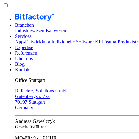
Branchen
Industriewesen
Bauwesen
Services
App-Entwicklung
Individuelle Software
KI Lösung
Produktstr
Expertise
Referenzen
Über uns
Blog
Kontakt
Office Stuttgart
Bitfactory Solutions GmbH
Gutenbergstr. 77a
70197 Stuttgart
Germany
Andreas Gawelczyk
Geschäftsführer
MO-FR: 9 - 17 UHR