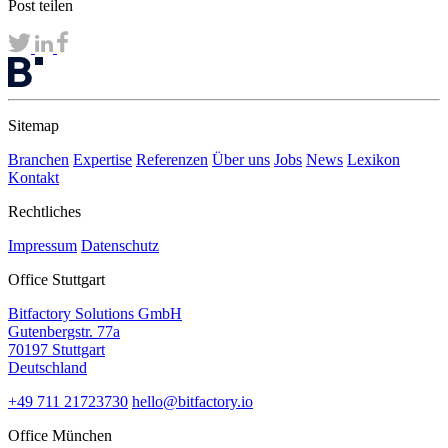
Post teilen
Sitemap
Branchen
Expertise
Referenzen
Über uns
Jobs
News
Lexikon
Kontakt
Rechtliches
Impressum
Datenschutz
Office Stuttgart
Bitfactory Solutions GmbH
Gutenbergstr. 77a
70197 Stuttgart
Deutschland
+49 711 21723730
hello@bitfactory.io
Office München